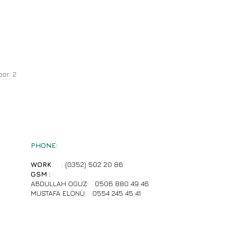
oor: 2
PHONE:
WORK
: (0352) 502 20 86
GSM :
ABDULLAH OGUZ:
0506 880 49 46
MUSTAFA ELÖNÜ:
0554 245 45 41