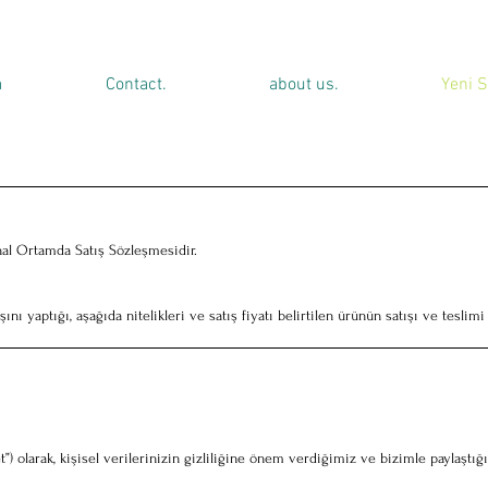
a
Contact.
about us.
Yeni S
nal Ortamda Satış Sözleşmesidir.
ını yaptığı, aşağıda nitelikleri ve satış fiyatı belirtilen ürünün satışı ve teslimi i
) olarak, kişisel verilerinizin gizliliğine önem verdiğimiz ve bizimle paylaştığını