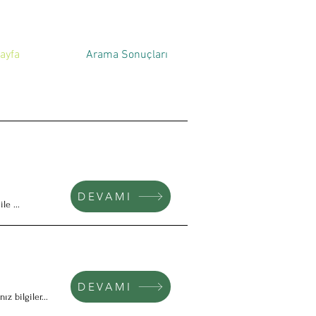
ayfa
Arama Sonuçları
DEVAMI
le ...
DEVAMI
z bilgiler...