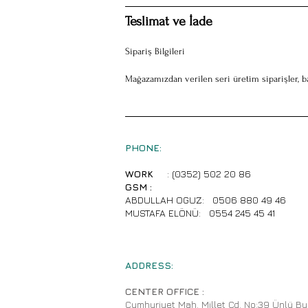
Teslimat ve İade
Sipariş Bilgileri
Mağazamızdan verilen seri üretim siparişler, ba
PHONE:
WORK
: (0352) 502 20 86
GSM :
ABDULLAH OGUZ:
0506 880 49 46
MUSTAFA ELÖNÜ:
0554 245 45 41
ADDRESS:
CENTER OFFICE :
Cumhuriyet Mah. Millet Cd. No:39 Ünlü B