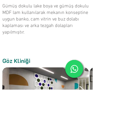
Gümüş dokulu lake boya ve gümüş dokulu
MDF lam kullanılarak mekanın konseptine
uygun banko, cam vitrin ve buz dolabı
kaplaması ve arka tezgah dolapları
yapılmıştır.
Göz Kliniği
Fatih Çakır Gündoğan
Göz Kliniği:
Göz formuna atıfta bulunarak verileren